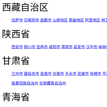
西藏自治区
拉萨市
日喀则市
昌都市
山南地区
那曲地区
阿里地区
林
陕西省
西安市
铜川市
宝鸡市
咸阳市
渭南市
延安市
汉中市
榆林
甘肃省
兰州市
嘉峪关市
金昌市
白银市
天水市
武威市
张掖市
平
临夏回族自治州
甘南藏族自治州
青海省