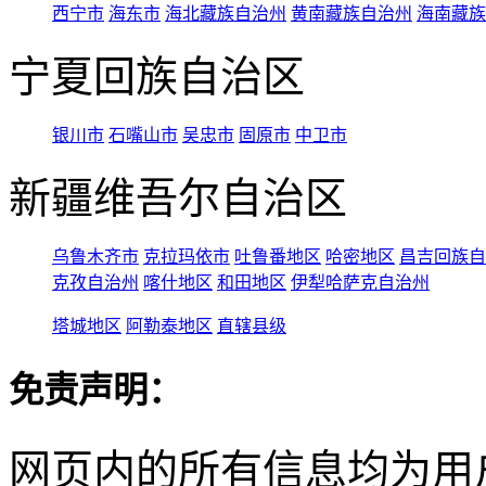
西宁市
海东市
海北藏族自治州
黄南藏族自治州
海南藏族
宁夏回族自治区
银川市
石嘴山市
吴忠市
固原市
中卫市
新疆维吾尔自治区
乌鲁木齐市
克拉玛依市
吐鲁番地区
哈密地区
昌吉回族自
克孜自治州
喀什地区
和田地区
伊犁哈萨克自治州
塔城地区
阿勒泰地区
直辖县级
免责声明：
网页内的所有信息均为用