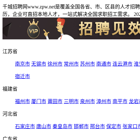
千城招聘网www.zpw.net是覆盖全国各省、市、区县的人
历，企业可直招本地人才，一站式解决全国求职招工需求。 2026
江苏省
南京市
无锡市
徐州市
常州市
苏州市
南通市
连云港市
淮
宿迁市
福建省
福州市
厦门市
莆田市
三明市
泉州市
漳州市
南平市
龙岩
河北省
石家庄市
唐山市
秦皇岛市
邯郸市
邢台市
保定市
张家口
广东省