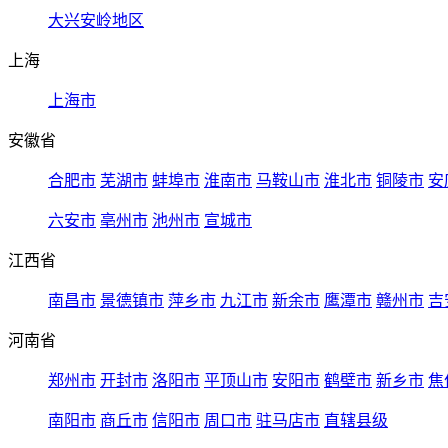
大兴安岭地区
上海
上海市
安徽省
合肥市
芜湖市
蚌埠市
淮南市
马鞍山市
淮北市
铜陵市
安
六安市
亳州市
池州市
宣城市
江西省
南昌市
景德镇市
萍乡市
九江市
新余市
鹰潭市
赣州市
吉
河南省
郑州市
开封市
洛阳市
平顶山市
安阳市
鹤壁市
新乡市
焦
南阳市
商丘市
信阳市
周口市
驻马店市
直辖县级