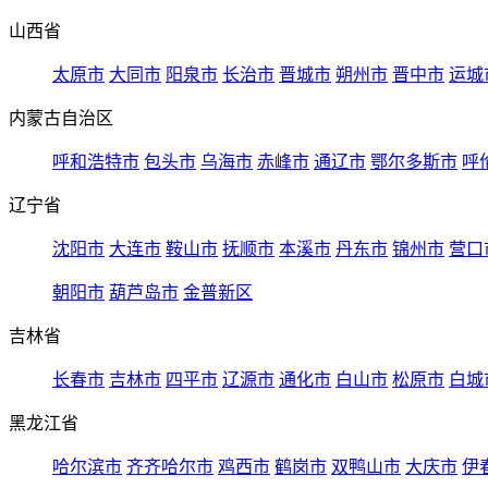
山西省
太原市
大同市
阳泉市
长治市
晋城市
朔州市
晋中市
运城
内蒙古自治区
呼和浩特市
包头市
乌海市
赤峰市
通辽市
鄂尔多斯市
呼
辽宁省
沈阳市
大连市
鞍山市
抚顺市
本溪市
丹东市
锦州市
营口
朝阳市
葫芦岛市
金普新区
吉林省
长春市
吉林市
四平市
辽源市
通化市
白山市
松原市
白城
黑龙江省
哈尔滨市
齐齐哈尔市
鸡西市
鹤岗市
双鸭山市
大庆市
伊