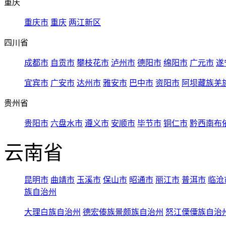
重庆
重庆市
重庆
两江新区
四川省
成都市
自贡市
攀枝花市
泸州市
德阳市
绵阳市
广元市
遂
宜宾市
广安市
达州市
雅安市
巴中市
资阳市
阿坝藏族羌
贵州省
贵阳市
六盘水市
遵义市
安顺市
毕节市
铜仁市
黔西南布
云南省
昆明市
曲靖市
玉溪市
保山市
昭通市
丽江市
普洱市
临沧
族自治州
大理白族自治州
德宏傣族景颇族自治州
怒江傈僳族自治