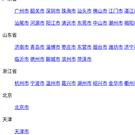
广州市
韶关市
深圳市
珠海市
汕头市
佛山市
江门市
湛江
汕尾市
河源市
阳江市
清远市
东莞市
中山市
潮州市
揭阳
山东省
济南市
青岛市
淄博市
枣庄市
东营市
烟台市
潍坊市
济宁
临沂市
德州市
聊城市
滨州市
菏泽市
浙江省
杭州市
宁波市
温州市
嘉兴市
湖州市
绍兴市
金华市
衢州
北京
北京市
天津
天津市