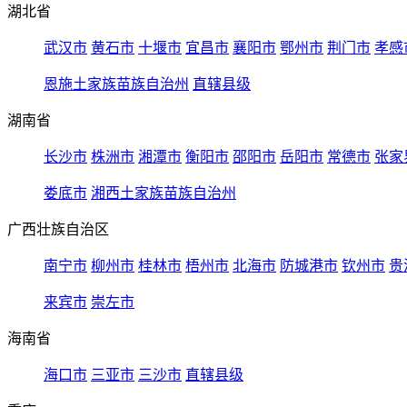
湖北省
武汉市
黄石市
十堰市
宜昌市
襄阳市
鄂州市
荆门市
孝感
恩施土家族苗族自治州
直辖县级
湖南省
长沙市
株洲市
湘潭市
衡阳市
邵阳市
岳阳市
常德市
张家
娄底市
湘西土家族苗族自治州
广西壮族自治区
南宁市
柳州市
桂林市
梧州市
北海市
防城港市
钦州市
贵
来宾市
崇左市
海南省
海口市
三亚市
三沙市
直辖县级