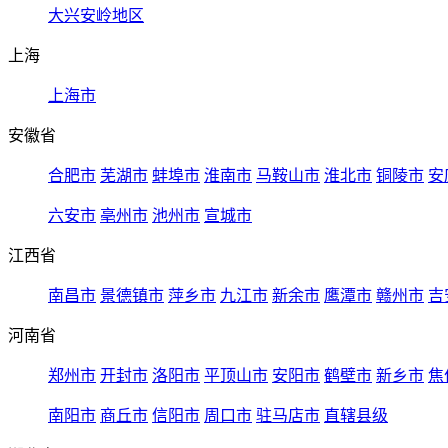
大兴安岭地区
上海
上海市
安徽省
合肥市
芜湖市
蚌埠市
淮南市
马鞍山市
淮北市
铜陵市
安
六安市
亳州市
池州市
宣城市
江西省
南昌市
景德镇市
萍乡市
九江市
新余市
鹰潭市
赣州市
吉
河南省
郑州市
开封市
洛阳市
平顶山市
安阳市
鹤壁市
新乡市
焦
南阳市
商丘市
信阳市
周口市
驻马店市
直辖县级