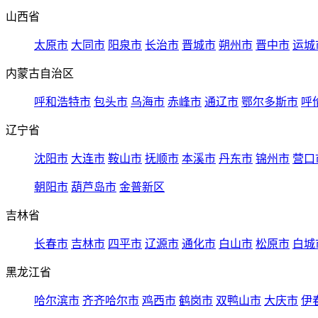
山西省
太原市
大同市
阳泉市
长治市
晋城市
朔州市
晋中市
运城
内蒙古自治区
呼和浩特市
包头市
乌海市
赤峰市
通辽市
鄂尔多斯市
呼
辽宁省
沈阳市
大连市
鞍山市
抚顺市
本溪市
丹东市
锦州市
营口
朝阳市
葫芦岛市
金普新区
吉林省
长春市
吉林市
四平市
辽源市
通化市
白山市
松原市
白城
黑龙江省
哈尔滨市
齐齐哈尔市
鸡西市
鹤岗市
双鸭山市
大庆市
伊