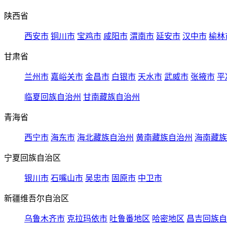
陕西省
西安市
铜川市
宝鸡市
咸阳市
渭南市
延安市
汉中市
榆林
甘肃省
兰州市
嘉峪关市
金昌市
白银市
天水市
武威市
张掖市
平
临夏回族自治州
甘南藏族自治州
青海省
西宁市
海东市
海北藏族自治州
黄南藏族自治州
海南藏族
宁夏回族自治区
银川市
石嘴山市
吴忠市
固原市
中卫市
新疆维吾尔自治区
乌鲁木齐市
克拉玛依市
吐鲁番地区
哈密地区
昌吉回族自