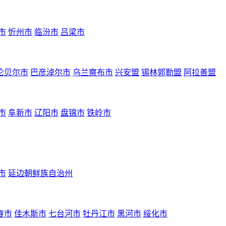
市
忻州市
临汾市
吕梁市
伦贝尔市
巴彦淖尔市
乌兰察布市
兴安盟
锡林郭勒盟
阿拉善盟
市
阜新市
辽阳市
盘锦市
铁岭市
市
延边朝鲜族自治州
春市
佳木斯市
七台河市
牡丹江市
黑河市
绥化市