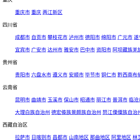
重庆市
重庆
两江新区
四川省
成都市
自贡市
攀枝花市
泸州市
德阳市
绵阳市
广元市
遂
宜宾市
广安市
达州市
雅安市
巴中市
资阳市
阿坝藏族羌
贵州省
贵阳市
六盘水市
遵义市
安顺市
毕节市
铜仁市
黔西南布
云南省
昆明市
曲靖市
玉溪市
保山市
昭通市
丽江市
普洱市
临沧
大理白族自治州
德宏傣族景颇族自治州
怒江傈僳族自治
西藏自治区
拉萨市
日喀则市
昌都市
山南地区
那曲地区
阿里地区
林