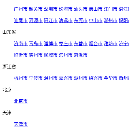
广州市
韶关市
深圳市
珠海市
汕头市
佛山市
江门市
湛江
汕尾市
河源市
阳江市
清远市
东莞市
中山市
潮州市
揭阳
山东省
济南市
青岛市
淄博市
枣庄市
东营市
烟台市
潍坊市
济宁
临沂市
德州市
聊城市
滨州市
菏泽市
浙江省
杭州市
宁波市
温州市
嘉兴市
湖州市
绍兴市
金华市
衢州
北京
北京市
天津
天津市