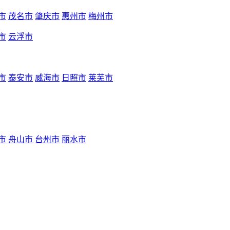
市
茂名市
肇庆市
惠州市
梅州市
市
云浮市
市
泰安市
威海市
日照市
莱芜市
市
舟山市
台州市
丽水市