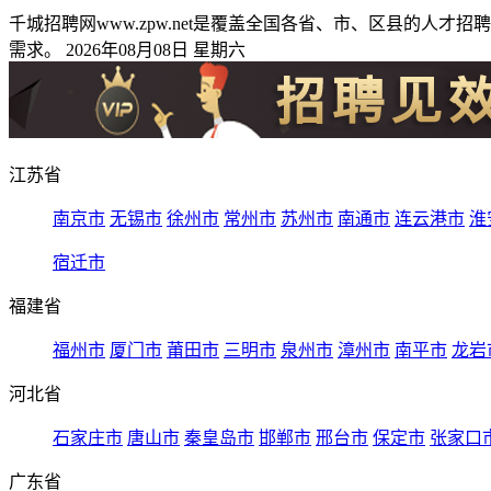
千城招聘网www.zpw.net是覆盖全国各省、市、区县的
需求。 2026年08月08日 星期六
江苏省
南京市
无锡市
徐州市
常州市
苏州市
南通市
连云港市
淮
宿迁市
福建省
福州市
厦门市
莆田市
三明市
泉州市
漳州市
南平市
龙岩
河北省
石家庄市
唐山市
秦皇岛市
邯郸市
邢台市
保定市
张家口
广东省