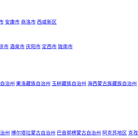
市
安康市
商洛市
西咸新区
凉市
酒泉市
庆阳市
定西市
陇南市
自治州
果洛藏族自治州
玉树藏族自治州
海西蒙古族藏族自治州
治州
博尔塔拉蒙古自治州
巴音郭楞蒙古自治州
阿克苏地区
克孜