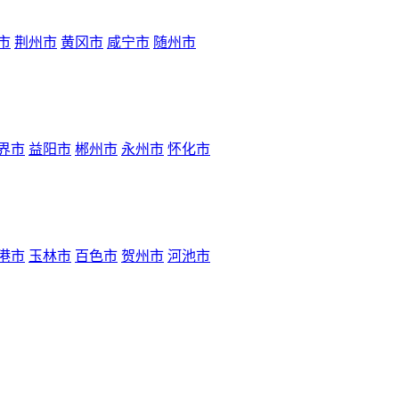
市
荆州市
黄冈市
咸宁市
随州市
界市
益阳市
郴州市
永州市
怀化市
港市
玉林市
百色市
贺州市
河池市