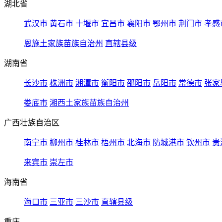
湖北省
武汉市
黄石市
十堰市
宜昌市
襄阳市
鄂州市
荆门市
孝感
恩施土家族苗族自治州
直辖县级
湖南省
长沙市
株洲市
湘潭市
衡阳市
邵阳市
岳阳市
常德市
张家
娄底市
湘西土家族苗族自治州
广西壮族自治区
南宁市
柳州市
桂林市
梧州市
北海市
防城港市
钦州市
贵
来宾市
崇左市
海南省
海口市
三亚市
三沙市
直辖县级
重庆