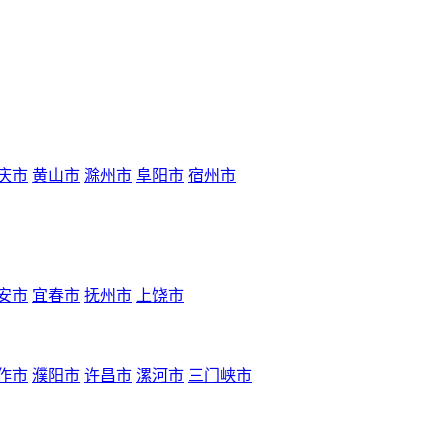
庆市
黄山市
滁州市
阜阳市
宿州市
安市
宜春市
抚州市
上饶市
作市
濮阳市
许昌市
漯河市
三门峡市