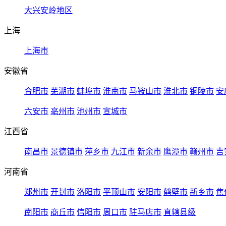
大兴安岭地区
上海
上海市
安徽省
合肥市
芜湖市
蚌埠市
淮南市
马鞍山市
淮北市
铜陵市
安
六安市
亳州市
池州市
宣城市
江西省
南昌市
景德镇市
萍乡市
九江市
新余市
鹰潭市
赣州市
吉
河南省
郑州市
开封市
洛阳市
平顶山市
安阳市
鹤壁市
新乡市
焦
南阳市
商丘市
信阳市
周口市
驻马店市
直辖县级