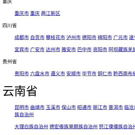
重庆
重庆市
重庆
两江新区
四川省
成都市
自贡市
攀枝花市
泸州市
德阳市
绵阳市
广元市
遂
宜宾市
广安市
达州市
雅安市
巴中市
资阳市
阿坝藏族羌
贵州省
贵阳市
六盘水市
遵义市
安顺市
毕节市
铜仁市
黔西南布
云南省
昆明市
曲靖市
玉溪市
保山市
昭通市
丽江市
普洱市
临沧
族自治州
大理白族自治州
德宏傣族景颇族自治州
怒江傈僳族自治