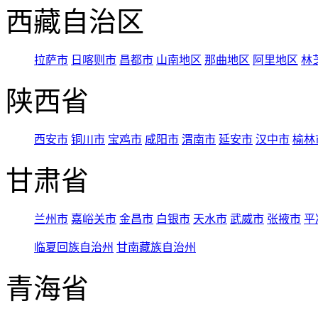
西藏自治区
拉萨市
日喀则市
昌都市
山南地区
那曲地区
阿里地区
林
陕西省
西安市
铜川市
宝鸡市
咸阳市
渭南市
延安市
汉中市
榆林
甘肃省
兰州市
嘉峪关市
金昌市
白银市
天水市
武威市
张掖市
平
临夏回族自治州
甘南藏族自治州
青海省