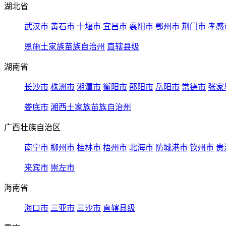
湖北省
武汉市
黄石市
十堰市
宜昌市
襄阳市
鄂州市
荆门市
孝感
恩施土家族苗族自治州
直辖县级
湖南省
长沙市
株洲市
湘潭市
衡阳市
邵阳市
岳阳市
常德市
张家
娄底市
湘西土家族苗族自治州
广西壮族自治区
南宁市
柳州市
桂林市
梧州市
北海市
防城港市
钦州市
贵
来宾市
崇左市
海南省
海口市
三亚市
三沙市
直辖县级