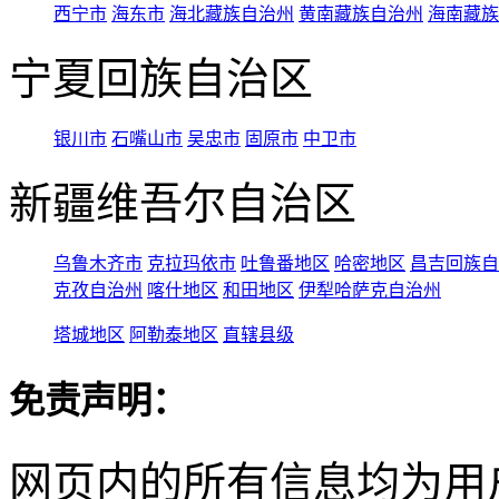
西宁市
海东市
海北藏族自治州
黄南藏族自治州
海南藏族
宁夏回族自治区
银川市
石嘴山市
吴忠市
固原市
中卫市
新疆维吾尔自治区
乌鲁木齐市
克拉玛依市
吐鲁番地区
哈密地区
昌吉回族自
克孜自治州
喀什地区
和田地区
伊犁哈萨克自治州
塔城地区
阿勒泰地区
直辖县级
免责声明：
网页内的所有信息均为用