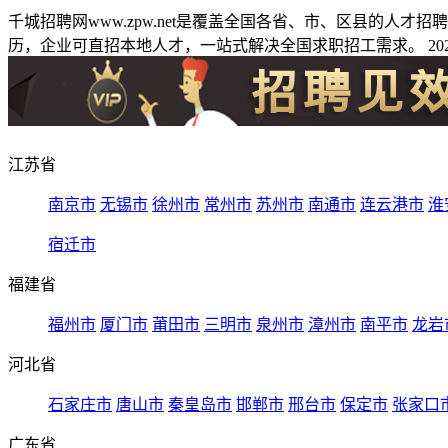
千城招聘网www.zpw.net是覆盖全国各省、市、区县的人
历，企业可直招本地人才，一站式解决全国求职招工需求。 2026
江苏省
南京市
无锡市
徐州市
常州市
苏州市
南通市
连云港市
淮
宿迁市
福建省
福州市
厦门市
莆田市
三明市
泉州市
漳州市
南平市
龙岩
河北省
石家庄市
唐山市
秦皇岛市
邯郸市
邢台市
保定市
张家口
广东省