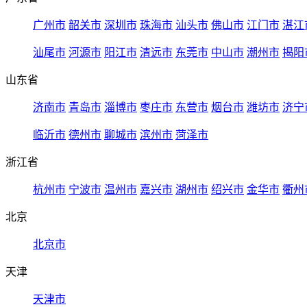
广州市
韶关市
深圳市
珠海市
汕头市
佛山市
江门市
湛江
汕尾市
河源市
阳江市
清远市
东莞市
中山市
潮州市
揭阳
山东省
济南市
青岛市
淄博市
枣庄市
东营市
烟台市
潍坊市
济宁
临沂市
德州市
聊城市
滨州市
菏泽市
浙江省
杭州市
宁波市
温州市
嘉兴市
湖州市
绍兴市
金华市
衢州
北京
北京市
天津
天津市