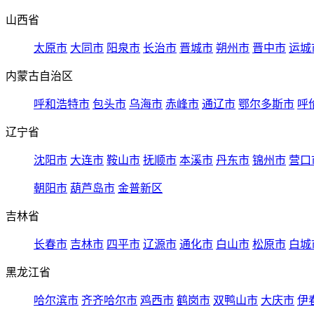
山西省
太原市
大同市
阳泉市
长治市
晋城市
朔州市
晋中市
运城
内蒙古自治区
呼和浩特市
包头市
乌海市
赤峰市
通辽市
鄂尔多斯市
呼
辽宁省
沈阳市
大连市
鞍山市
抚顺市
本溪市
丹东市
锦州市
营口
朝阳市
葫芦岛市
金普新区
吉林省
长春市
吉林市
四平市
辽源市
通化市
白山市
松原市
白城
黑龙江省
哈尔滨市
齐齐哈尔市
鸡西市
鹤岗市
双鸭山市
大庆市
伊