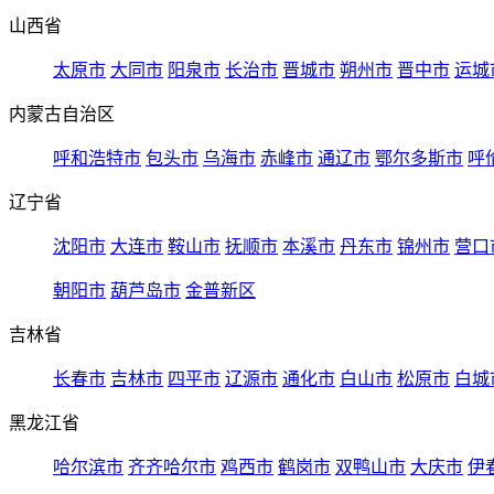
山西省
太原市
大同市
阳泉市
长治市
晋城市
朔州市
晋中市
运城
内蒙古自治区
呼和浩特市
包头市
乌海市
赤峰市
通辽市
鄂尔多斯市
呼
辽宁省
沈阳市
大连市
鞍山市
抚顺市
本溪市
丹东市
锦州市
营口
朝阳市
葫芦岛市
金普新区
吉林省
长春市
吉林市
四平市
辽源市
通化市
白山市
松原市
白城
黑龙江省
哈尔滨市
齐齐哈尔市
鸡西市
鹤岗市
双鸭山市
大庆市
伊