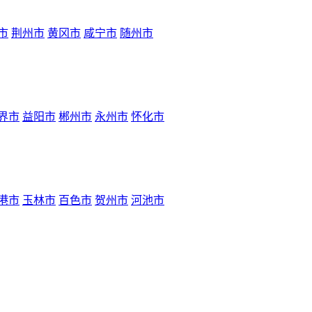
市
荆州市
黄冈市
咸宁市
随州市
界市
益阳市
郴州市
永州市
怀化市
港市
玉林市
百色市
贺州市
河池市