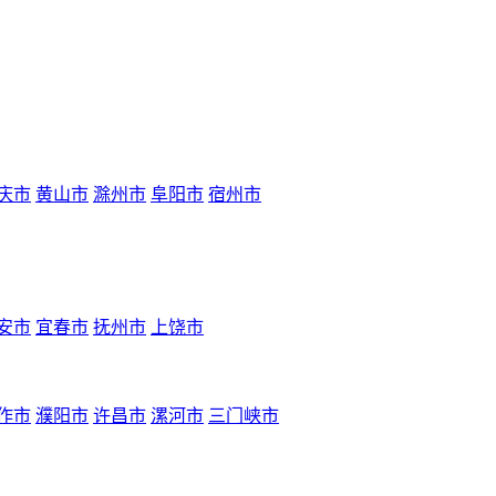
庆市
黄山市
滁州市
阜阳市
宿州市
安市
宜春市
抚州市
上饶市
作市
濮阳市
许昌市
漯河市
三门峡市