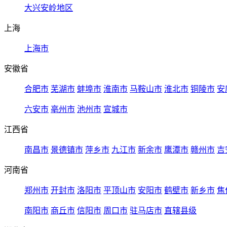
大兴安岭地区
上海
上海市
安徽省
合肥市
芜湖市
蚌埠市
淮南市
马鞍山市
淮北市
铜陵市
安
六安市
亳州市
池州市
宣城市
江西省
南昌市
景德镇市
萍乡市
九江市
新余市
鹰潭市
赣州市
吉
河南省
郑州市
开封市
洛阳市
平顶山市
安阳市
鹤壁市
新乡市
焦
南阳市
商丘市
信阳市
周口市
驻马店市
直辖县级