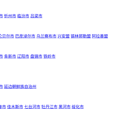
市
忻州市
临汾市
吕梁市
伦贝尔市
巴彦淖尔市
乌兰察布市
兴安盟
锡林郭勒盟
阿拉善盟
市
阜新市
辽阳市
盘锦市
铁岭市
市
延边朝鲜族自治州
春市
佳木斯市
七台河市
牡丹江市
黑河市
绥化市