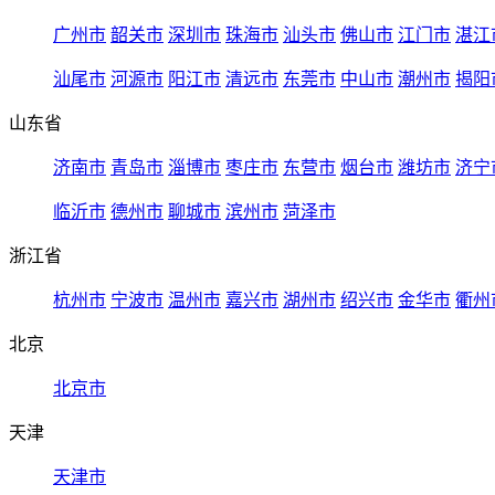
广州市
韶关市
深圳市
珠海市
汕头市
佛山市
江门市
湛江
汕尾市
河源市
阳江市
清远市
东莞市
中山市
潮州市
揭阳
山东省
济南市
青岛市
淄博市
枣庄市
东营市
烟台市
潍坊市
济宁
临沂市
德州市
聊城市
滨州市
菏泽市
浙江省
杭州市
宁波市
温州市
嘉兴市
湖州市
绍兴市
金华市
衢州
北京
北京市
天津
天津市