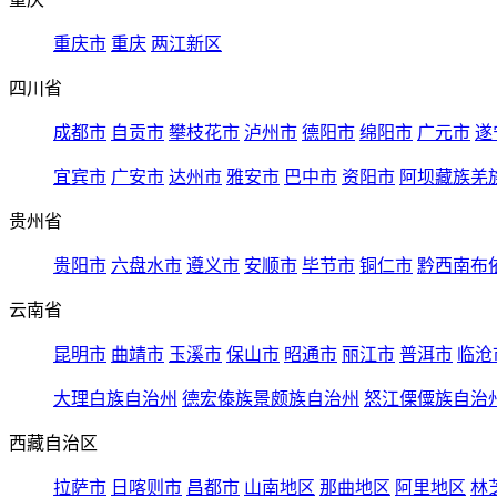
重庆市
重庆
两江新区
四川省
成都市
自贡市
攀枝花市
泸州市
德阳市
绵阳市
广元市
遂
宜宾市
广安市
达州市
雅安市
巴中市
资阳市
阿坝藏族羌
贵州省
贵阳市
六盘水市
遵义市
安顺市
毕节市
铜仁市
黔西南布
云南省
昆明市
曲靖市
玉溪市
保山市
昭通市
丽江市
普洱市
临沧
大理白族自治州
德宏傣族景颇族自治州
怒江傈僳族自治
西藏自治区
拉萨市
日喀则市
昌都市
山南地区
那曲地区
阿里地区
林