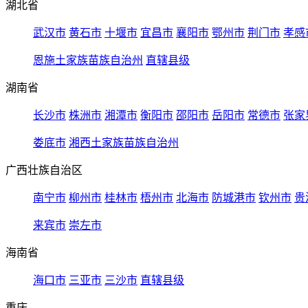
湖北省
武汉市
黄石市
十堰市
宜昌市
襄阳市
鄂州市
荆门市
孝感
恩施土家族苗族自治州
直辖县级
湖南省
长沙市
株洲市
湘潭市
衡阳市
邵阳市
岳阳市
常德市
张家
娄底市
湘西土家族苗族自治州
广西壮族自治区
南宁市
柳州市
桂林市
梧州市
北海市
防城港市
钦州市
贵
来宾市
崇左市
海南省
海口市
三亚市
三沙市
直辖县级
重庆