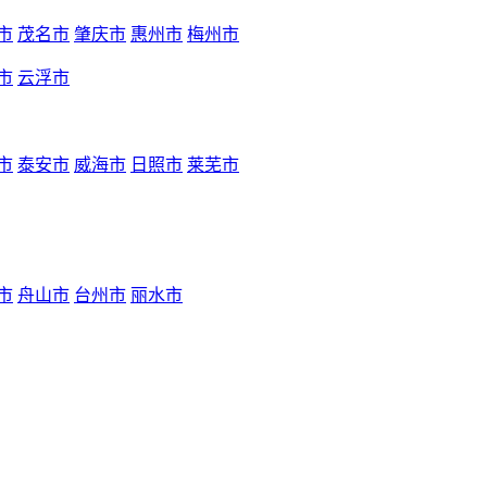
市
茂名市
肇庆市
惠州市
梅州市
市
云浮市
市
泰安市
威海市
日照市
莱芜市
市
舟山市
台州市
丽水市