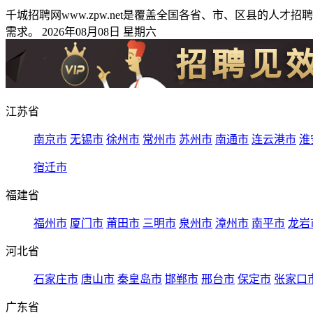
千城招聘网www.zpw.net是覆盖全国各省、市、区县的
需求。 2026年08月08日 星期六
江苏省
南京市
无锡市
徐州市
常州市
苏州市
南通市
连云港市
淮
宿迁市
福建省
福州市
厦门市
莆田市
三明市
泉州市
漳州市
南平市
龙岩
河北省
石家庄市
唐山市
秦皇岛市
邯郸市
邢台市
保定市
张家口
广东省