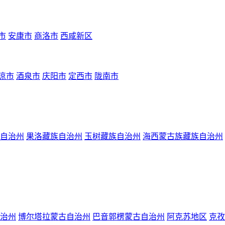
市
安康市
商洛市
西咸新区
凉市
酒泉市
庆阳市
定西市
陇南市
自治州
果洛藏族自治州
玉树藏族自治州
海西蒙古族藏族自治州
治州
博尔塔拉蒙古自治州
巴音郭楞蒙古自治州
阿克苏地区
克孜