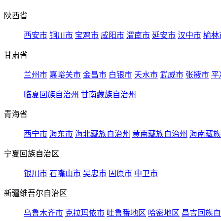
陕西省
西安市
铜川市
宝鸡市
咸阳市
渭南市
延安市
汉中市
榆林
甘肃省
兰州市
嘉峪关市
金昌市
白银市
天水市
武威市
张掖市
平
临夏回族自治州
甘南藏族自治州
青海省
西宁市
海东市
海北藏族自治州
黄南藏族自治州
海南藏族
宁夏回族自治区
银川市
石嘴山市
吴忠市
固原市
中卫市
新疆维吾尔自治区
乌鲁木齐市
克拉玛依市
吐鲁番地区
哈密地区
昌吉回族自