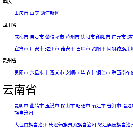
重庆
重庆市
重庆
两江新区
四川省
成都市
自贡市
攀枝花市
泸州市
德阳市
绵阳市
广元市
遂
宜宾市
广安市
达州市
雅安市
巴中市
资阳市
阿坝藏族羌
贵州省
贵阳市
六盘水市
遵义市
安顺市
毕节市
铜仁市
黔西南布
云南省
昆明市
曲靖市
玉溪市
保山市
昭通市
丽江市
普洱市
临沧
族自治州
大理白族自治州
德宏傣族景颇族自治州
怒江傈僳族自治