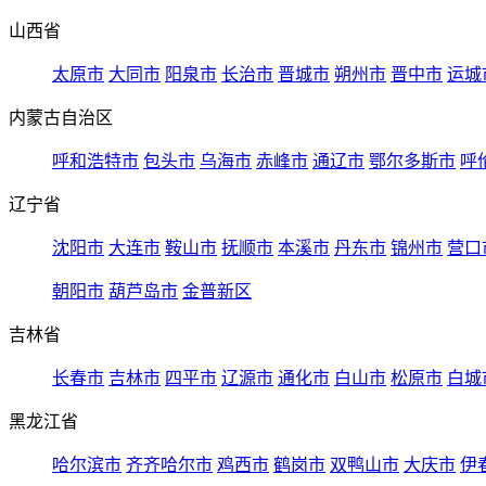
山西省
太原市
大同市
阳泉市
长治市
晋城市
朔州市
晋中市
运城
内蒙古自治区
呼和浩特市
包头市
乌海市
赤峰市
通辽市
鄂尔多斯市
呼
辽宁省
沈阳市
大连市
鞍山市
抚顺市
本溪市
丹东市
锦州市
营口
朝阳市
葫芦岛市
金普新区
吉林省
长春市
吉林市
四平市
辽源市
通化市
白山市
松原市
白城
黑龙江省
哈尔滨市
齐齐哈尔市
鸡西市
鹤岗市
双鸭山市
大庆市
伊