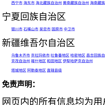
西宁市
海东市
海北藏族自治州
黄南藏族自治州
海南藏族
宁夏回族自治区
银川市
石嘴山市
吴忠市
固原市
中卫市
新疆维吾尔自治区
乌鲁木齐市
克拉玛依市
吐鲁番地区
哈密地区
昌吉回族自
克孜自治州
喀什地区
和田地区
伊犁哈萨克自治州
塔城地区
阿勒泰地区
直辖县级
免责声明：
网页内的所有信息均为用