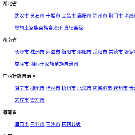
湖北省
武汉市
黄石市
十堰市
宜昌市
襄阳市
鄂州市
荆门市
孝感
恩施土家族苗族自治州
直辖县级
湖南省
长沙市
株洲市
湘潭市
衡阳市
邵阳市
岳阳市
常德市
张家
娄底市
湘西土家族苗族自治州
广西壮族自治区
南宁市
柳州市
桂林市
梧州市
北海市
防城港市
钦州市
贵
来宾市
崇左市
海南省
海口市
三亚市
三沙市
直辖县级