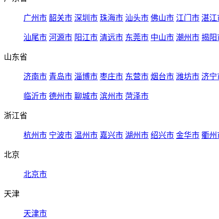
广州市
韶关市
深圳市
珠海市
汕头市
佛山市
江门市
湛江
汕尾市
河源市
阳江市
清远市
东莞市
中山市
潮州市
揭阳
山东省
济南市
青岛市
淄博市
枣庄市
东营市
烟台市
潍坊市
济宁
临沂市
德州市
聊城市
滨州市
菏泽市
浙江省
杭州市
宁波市
温州市
嘉兴市
湖州市
绍兴市
金华市
衢州
北京
北京市
天津
天津市