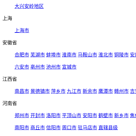
大兴安岭地区
上海
上海市
安徽省
合肥市
芜湖市
蚌埠市
淮南市
马鞍山市
淮北市
铜陵市
安
六安市
亳州市
池州市
宣城市
江西省
南昌市
景德镇市
萍乡市
九江市
新余市
鹰潭市
赣州市
吉
河南省
郑州市
开封市
洛阳市
平顶山市
安阳市
鹤壁市
新乡市
焦
南阳市
商丘市
信阳市
周口市
驻马店市
直辖县级