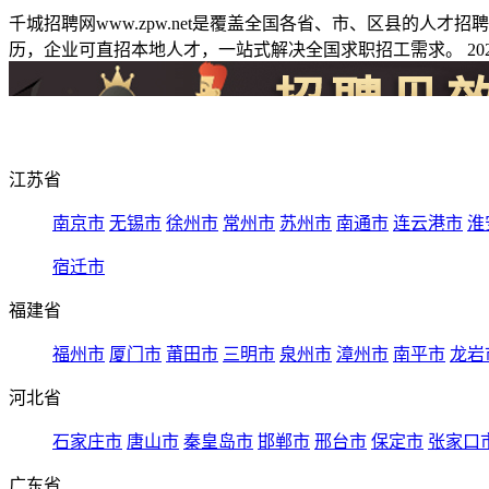
千城招聘网www.zpw.net是覆盖全国各省、市、区县的人
历，企业可直招本地人才，一站式解决全国求职招工需求。 2026
江苏省
南京市
无锡市
徐州市
常州市
苏州市
南通市
连云港市
淮
宿迁市
福建省
福州市
厦门市
莆田市
三明市
泉州市
漳州市
南平市
龙岩
河北省
石家庄市
唐山市
秦皇岛市
邯郸市
邢台市
保定市
张家口
广东省